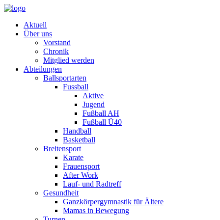
Aktuell
Über uns
Vorstand
Chronik
Mitglied werden
Abteilungen
Ballsportarten
Fussball
Aktive
Jugend
Fußball AH
Fußball Ü40
Handball
Basketball
Breitensport
Karate
Frauensport
After Work
Lauf- und Radtreff
Gesundheit
Ganzkörpergymnastik für Ältere
Mamas in Bewegung
Turnen