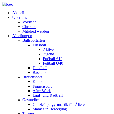
Aktuell
Über uns
Vorstand
Chronik
Mitglied werden
Abteilungen
Ballsportarten
Fussball
Aktive
Jugend
Fußball AH
Fußball Ü40
Handball
Basketball
Breitensport
Karate
Frauensport
After Work
Lauf- und Radtreff
Gesundheit
Ganzkörpergymnastik für Ältere
Mamas in Bewegung
Turnen