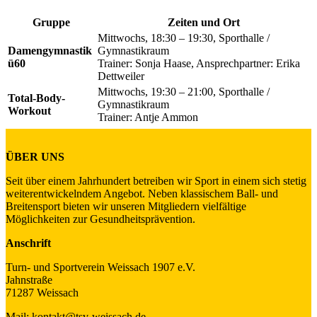
Gruppe
Zeiten und Ort
Mittwochs, 18:30 – 19:30, Sporthalle /
Damengymnastik
Gymnastikraum
ü60
Trainer: Sonja Haase, Ansprechpartner: Erika
Dettweiler
Mittwochs, 19:30 – 21:00, Sporthalle /
Total-Body-
Gymnastikraum
Workout
Trainer: Antje Ammon
ÜBER UNS
Seit über einem Jahrhundert betreiben wir Sport in einem sich stetig
weiterentwickelndem Angebot. Neben klassischem Ball- und
Breitensport bieten wir unseren Mitgliedern vielfältige
Möglichkeiten zur Gesundheitsprävention.
Anschrift
Turn- und Sportverein Weissach 1907 e.V.
Jahnstraße
71287 Weissach
Mail: kontakt@tsv-weissach.de