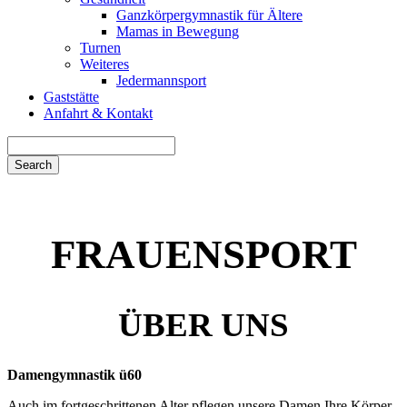
Ganzkörpergymnastik für Ältere
Mamas in Bewegung
Turnen
Weiteres
Jedermannsport
Gaststätte
Anfahrt & Kontakt
Search
for:
FRAUENSPORT
ÜBER UNS
Damengymnastik ü60
Auch im fortgeschrittenen Alter pflegen unsere Damen Ihre Körper