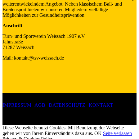
weiterentwickelndem Angebot. Neben klassischem Ball- und
Breitensport bieten wir unseren Mitgliedern vielfältige
Möglichkeiten zur Gesundheitsprävention.
Anschrift
Turn- und Sportverein Weissach 1907 e.V.
Jahnstraße
71287 Weissach
Mail: kontakt@tsv-weissach.de
IMPRESSUM
|
AGB
|
DATENSCHUTZ
|
KONTAKT
Copyright 2019 ©
Turn- und Sportverein Weissach 1907 e.V.
Diese Webseite benutzt Cookies. Mit Benutzung der Webseite
gehen wir von Ihrem Einverständnis dazu aus.
OK
Seite verlassen
Privacy & Cookies Policy