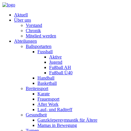
Aktuell
Über uns
Vorstand
Chronik
Mitglied werden
Abteilungen
Ballsportarten
Fussball
Aktive
Jugend
Fußball AH
Fußball Ü40
Handball
Basketball
Breitensport
Karate
Frauensport
After Work
Lauf- und Radtreff
Gesundheit
Ganzkörpergymnastik für Ältere
Mamas in Bewegung
Turnen