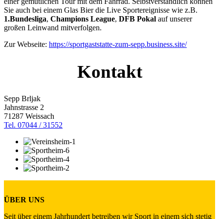
einer gemütlichen Tour mit dem Fahrrad. Selbstverständlich können
Sie auch bei einem Glas Bier die Live Sportereignisse wie z.B.
1.Bundesliga
,
Champions League
,
DFB Pokal
auf unserer
großen Leinwand mitverfolgen.
Zur Webseite:
https://sportgaststatte-zum-sepp.business.site/
Kontakt
Sepp Brljak
Jahnstrasse 2
71287 Weissach
Tel. 07044 / 31552
ÜBER UNS
Seit über einem Jahrhundert betreiben wir Sport in einem sich stetig