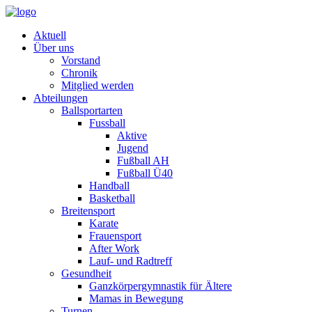
Aktuell
Über uns
Vorstand
Chronik
Mitglied werden
Abteilungen
Ballsportarten
Fussball
Aktive
Jugend
Fußball AH
Fußball Ü40
Handball
Basketball
Breitensport
Karate
Frauensport
After Work
Lauf- und Radtreff
Gesundheit
Ganzkörpergymnastik für Ältere
Mamas in Bewegung
Turnen