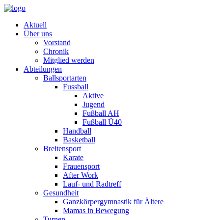
Aktuell
Über uns
Vorstand
Chronik
Mitglied werden
Abteilungen
Ballsportarten
Fussball
Aktive
Jugend
Fußball AH
Fußball Ü40
Handball
Basketball
Breitensport
Karate
Frauensport
After Work
Lauf- und Radtreff
Gesundheit
Ganzkörpergymnastik für Ältere
Mamas in Bewegung
Turnen