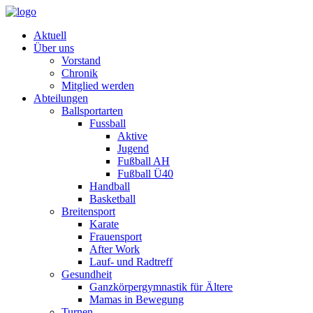
Aktuell
Über uns
Vorstand
Chronik
Mitglied werden
Abteilungen
Ballsportarten
Fussball
Aktive
Jugend
Fußball AH
Fußball Ü40
Handball
Basketball
Breitensport
Karate
Frauensport
After Work
Lauf- und Radtreff
Gesundheit
Ganzkörpergymnastik für Ältere
Mamas in Bewegung
Turnen