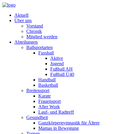
Aktuell
Über uns
Vorstand
Chronik
Mitglied werden
Abteilungen
Ballsportarten
Fussball
Aktive
Jugend
Fußball AH
Fußball Ü40
Handball
Basketball
Breitensport
Karate
Frauensport
After Work
Lauf- und Radtreff
Gesundheit
Ganzkörpergymnastik für Ältere
Mamas in Bewegung
Turnen