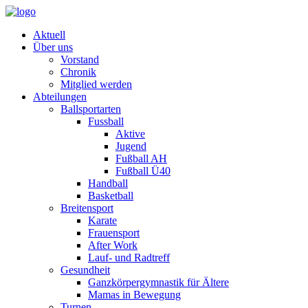
Aktuell
Über uns
Vorstand
Chronik
Mitglied werden
Abteilungen
Ballsportarten
Fussball
Aktive
Jugend
Fußball AH
Fußball Ü40
Handball
Basketball
Breitensport
Karate
Frauensport
After Work
Lauf- und Radtreff
Gesundheit
Ganzkörpergymnastik für Ältere
Mamas in Bewegung
Turnen