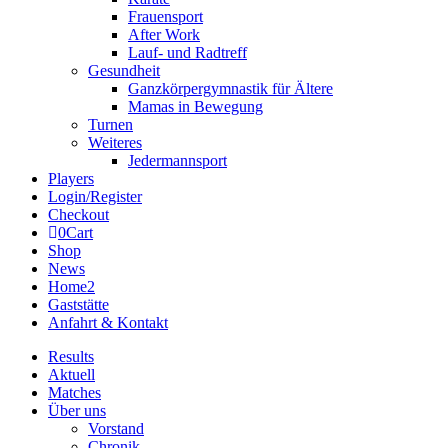
Frauensport
After Work
Lauf- und Radtreff
Gesundheit
Ganzkörpergymnastik für Ältere
Mamas in Bewegung
Turnen
Weiteres
Jedermannsport
Players
Login/Register
Checkout
0
Cart
Shop
News
Home2
Gaststätte
Anfahrt & Kontakt
Results
Aktuell
Matches
Über uns
Vorstand
Chronik