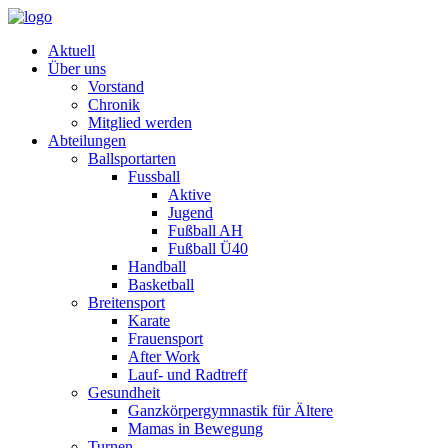
Aktuell
Über uns
Vorstand
Chronik
Mitglied werden
Abteilungen
Ballsportarten
Fussball
Aktive
Jugend
Fußball AH
Fußball Ü40
Handball
Basketball
Breitensport
Karate
Frauensport
After Work
Lauf- und Radtreff
Gesundheit
Ganzkörpergymnastik für Ältere
Mamas in Bewegung
Turnen